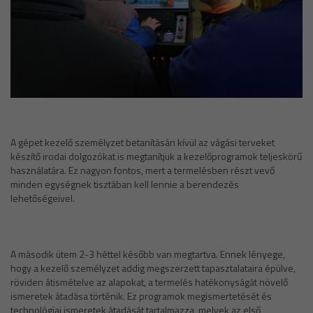
A gépet kezelő személyzet betanításán kívül az vágási terveket
készítő irodai dolgozókat is megtanítjuk a kezelőprogramok teljeskörű
használatára. Ez nagyon fontos, mert a termelésben részt vevő
minden egységnek tisztában kell lennie a berendezés
lehetőségeivel.
A második ütem 2-3 héttel később van megtartva. Ennek lényege,
hogy a kezelő személyzet addig megszerzett tapasztalataira épülve,
röviden átismételve az alapokat, a termelés hatékonyságát növelő
ismeretek átadása történik. Ez programok megismertetését és
technológiai ismeretek átadását tartalmazza, melyek az első